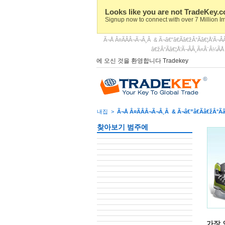
Looks like you are not TradeKey.
Signup now to connect with over 7 Million Im
Ã¬Å Â¤Ã­ÂÂ¬Ã¬Â¸Â & Ã¬â€”â€Ã­â€žÂ°Ã­â€¦Å’Ã¬
â€žÂ°Ã­â€¦Å’Ã¬ÂÂ¸Ã«Â¨Â¼
에 오신 것을 환영합니다 Tradekey
내집
>
Ã¬Å Â¤Ã­ÂÂ¬Ã¬Â¸Â & Ã¬â€”â€Ã­â€žÂ°Ã­
찾아보기 범주에
가장 인