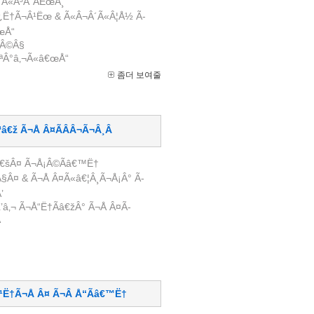
Ã«Â³Â´Ã­ËœÂ¸
ªÂ¿Ë†Ã¬Â¹Ëœ & Ã«Â¬Â´Ã«Â¦Å½ Ã­
œÅ“
«Â©Â§
ªÂ°â‚¬Ã«â€œÅ“
좀더 보여줄
³â€ž Ã¬Å Â¤Ã­ÂÂ¬Ã¬Â¸Â
â€šÂ¤ Ã¬Å¡Â©Ã­â€™Ë†
Â§Â¤ & Ã¬Å Â¤Ã«â€¦Â¸Ã¬Å¡Â° Ã­
’
’â‚¬ Ã¬Å“Ë†Ã­â€žÂ° Ã¬Å Â¤Ã­
Â
€¹Ë†Ã¬Å Â¤ Ã¬Â Å“Ã­â€™Ë†