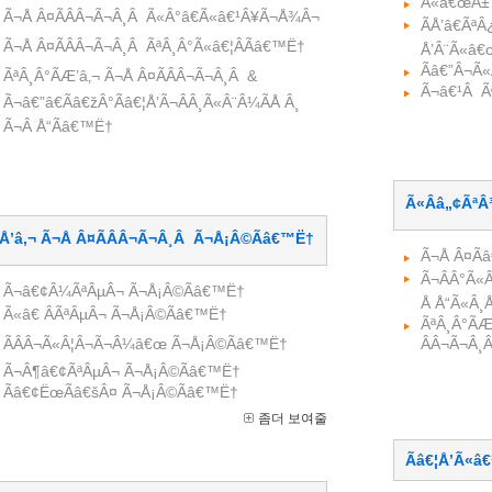
Ã«â€œÂ± 
Ã¬Å Â¤Ã­ÂÂ¬Ã¬Â¸Â Ã«Â°â€Ã«â€¹Â¥Ã¬Å¾Â¬
Ã­Å’â€Ã
Ã¬Å Â¤Ã­ÂÂ¬Ã¬Â¸Â ÃªÂ¸Â°Ã«â€¦ÂÃ­â€™Ë†
Å’Â¨Ã«â€
Ã­â€”Â¬Ã
ÃªÂ¸Â°Ã­Æ’â‚¬ Ã¬Å Â¤Ã­ÂÂ¬Ã¬Â¸Â &
Ã¬â€¹Â Ã
Ã¬â€”â€Ã­â€žÂ°Ã­â€¦Å’Ã¬ÂÂ¸Ã«Â¨Â¼Ã­Å Â¸
Ã¬Â Å“Ã­â€™Ë†
Ã«Ââ„¢ÃªÂ
­Å’â‚¬ Ã¬Å Â¤Ã­ÂÂ¬Ã¬Â¸Â Ã¬Å¡Â©Ã­â€™Ë†
Ã¬Å Â¤Ã­
Ã¬ÂÂ°Ã«
Ã¬â€¢Â¼ÃªÂµÂ¬ Ã¬Å¡Â©Ã­â€™Ë†
Å Å“Ã«Â¸Å
Ã«â€ ÂÃªÂµÂ¬ Ã¬Å¡Â©Ã­â€™Ë†
ÃªÂ¸Â°Ã­Æ
Ã­ÂÂ¬Ã«Â¦Â¬Ã¬Â¼â€œ Ã¬Å¡Â©Ã­â€™Ë†
ÂÂ¬Ã¬Â¸
Ã¬Â¶â€¢ÃªÂµÂ¬ Ã¬Å¡Â©Ã­â€™Ë†
Ã­â€¢ËœÃ­â€šÂ¤ Ã¬Å¡Â©Ã­â€™Ë†
좀더 보여줄
Ã­â€¦Å’Ã«â