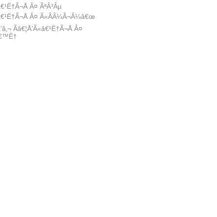
â€¹Ë†Ã¬Å Â¤ ÃªÂ³Âµ
«â€¹Ë†Ã¬Å Â¤ Ã«ÂÂ¼Ã¬Â¼â€œ
’â‚¬ Ã­â€¦Å’Ã«â€¹Ë†Ã¬Å Â¤
â€™Ë†