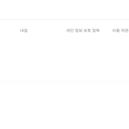
내집
개인 정보 보호 정책
이용 약관
Created in 3.146 seconds