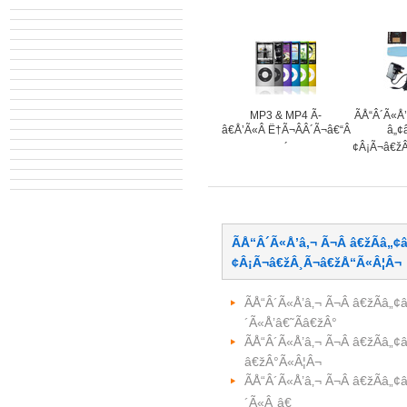
MP3 & MP4 Ã­
Ã­Å“Â´Ã«Å
â€Å’Ã«Â Ë†Ã¬ÂÂ´Ã¬â€“Â
â„¢
´
¢Â¡Ã¬â€žÂ
Ã­Å“Â´Ã«Å’â‚¬ Ã¬Â â€žÃ­â„¢â
¢Â¡Ã¬â€žÂ¸Ã¬â€žÅ“Ã«Â¦Â¬
Ã­Å“Â´Ã«Å’â‚¬ Ã¬Â â€žÃ­â„¢â
´Ã«Å’â€˜Ã­â€žÂ°
Ã­Å“Â´Ã«Å’â‚¬ Ã¬Â â€žÃ­â„¢
â€žÂ°Ã«Â¦Â¬
Ã­Å“Â´Ã«Å’â‚¬ Ã¬Â â€žÃ­â„¢
´Ã«Â¸â€