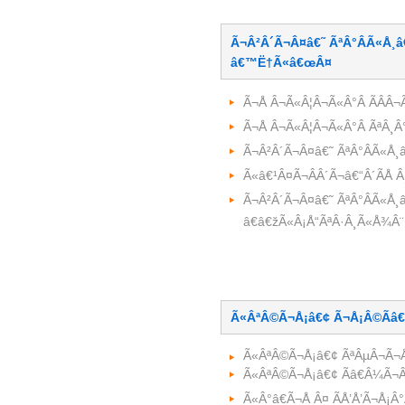
Ã¬Â²Â´Ã¬Â¤â€˜ ÃªÂ°ÂÃ«Å¸â
â€™Ë†Ã«â€œÂ¤
Ã¬Å Â¬Ã«Â¦Â¬Ã«Â°Â Ã­ÂÂ
Ã¬Å Â¬Ã«Â¦Â¬Ã«Â°Â ÃªÂ¸Â
Ã¬Â²Â´Ã¬Â¤â€˜ ÃªÂ°ÂÃ«Å¸â
Ã«â€¹Â¤Ã¬ÂÂ´Ã¬â€“Â´Ã­Å 
Ã¬Â²Â´Ã¬Â¤â€˜ ÃªÂ°ÂÃ«Å¸â
â€â€žÃ«Â¡Å“ÃªÂ·Â¸Ã«Å¾Â¨
Ã«ÂªÂ©Ã¬Å¡â€¢ Ã¬Å¡Â©Ã­â
Ã«ÂªÂ©Ã¬Å¡â€¢ ÃªÂµÂ¬Ã¬
Ã«ÂªÂ©Ã¬Å¡â€¢ Ã­â€Â¼Ã¬Â
Ã«Â°â€Ã¬Å Â¤ Ã­Å’Å’Ã¬Å¡Â°