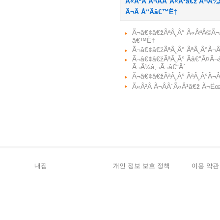
Ã«Â²Â Ã¬ÂÂ´Ã«Â¹â€ž Ã¬Â¼
Ã¬Â Å“Ã­â€™Ë†
Ã¬â€¢â€žÃªÂ¸Â° Ã«ÂªÂ©Ã¬
â€™Ë†
Ã¬â€¢â€žÃªÂ¸Â° ÃªÂ¸Â°Ã¬Â 
Ã¬â€¢â€žÃªÂ¸Â° Ã­â€”Â¤Ã¬
Ã¬Â¼â‚¬Ã¬â€“Â´
Ã¬â€¢â€žÃªÂ¸Â° ÃªÂ¸Â°Ã¬Â 
Ã«Â²Â Ã¬ÂÂ´Ã«Â¹â€ž Ã¬Ë
내집
개인 정보 보호 정책
이용 약관