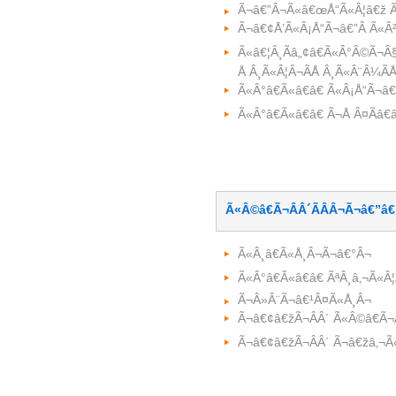
Ã¬â€”Â¬Ã«â€œÅ“Ã«Â¦â€ž 
Ã¬â€¢Å’Ã«Â¡Å“Ã¬â€”Â Ã«Â
Ã«â€¦Â¸Ã­â„¢â€Ã«Â°Â©Ã¬Â§
Å Â¸Ã«Â¦Â¬Ã­Å Â¸Ã«Â¨Â¼Ã­Å
Ã«Â°â€Ã«â€â€ Ã«Â¡Å“Ã¬â
Ã«Â°â€Ã«â€â€ Ã¬Å Â¤Ã­â€
Ã«Â©â€Ã¬ÂÂ´Ã­ÂÂ¬Ã¬â€”â€
Ã«Â¸â€Ã«Å¸Â¬Ã¬â€°Â¬
Ã«Â°â€Ã«â€â€ ÃªÂ¸â‚¬Ã«Â
Ã¬Â»Â¨Ã¬â€¹Â¤Ã«Å¸Â¬
Ã¬â€¢â€žÃ¬ÂÂ´ Ã«Â©â€Ã¬Â
Ã¬â€¢â€žÃ¬ÂÂ´ Ã¬â€žâ‚¬Ã